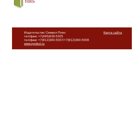
Купить
Издательство Символ-Плюс
Карта сайта
тел/факс +7(495)638-5305
тел/факс +7(812)380-5007/+7(812)380-5008
www.symbol.ru