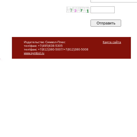
Издательство Символ-Плюс
Карта сайта
тел/факс +7(495)638-5305
тел/факс +7(812)380-5007/+7(812)380-5008
www.symbol.ru